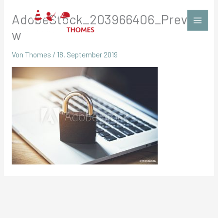
Zum
AdobeStock_203966406_Previe
Inhalt
springen
w
Von
Thomes
/
18. September 2019