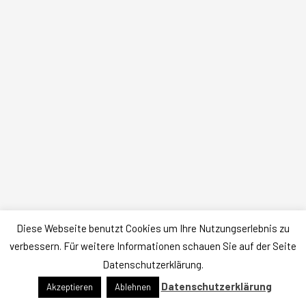
Diese Webseite benutzt Cookies um Ihre Nutzungserlebnis zu
Datenschutz
|
Impressum
verbessern. Für weitere Informationen schauen Sie auf der Seite
Copyright © 2026 Arbeitssicherheit Olaf THOMES
Datenschutzerklärung.
Präsentiert von
Astra-WordPress-Theme
Datenschutzerklärung
Akzeptieren
Ablehnen