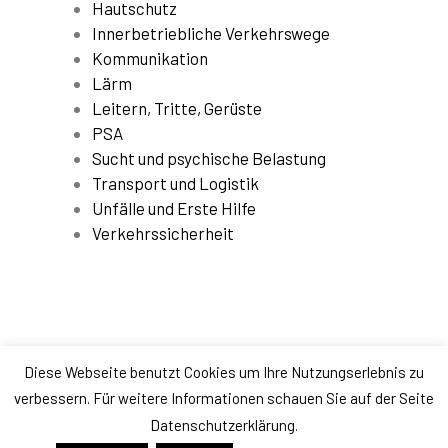
Hautschutz
Innerbetriebliche Verkehrswege
Kommunikation
Lärm
Leitern, Tritte, Gerüste
PSA
Sucht und psychische Belastung
Transport und Logistik
Unfälle und Erste Hilfe
Verkehrssicherheit
Diese Webseite benutzt Cookies um Ihre Nutzungserlebnis zu
Datenschutz
|
Impressum
verbessern. Für weitere Informationen schauen Sie auf der Seite
Copyright © 2026 Arbeitssicherheit Olaf THOMES
Datenschutzerklärung.
Präsentiert von
Astra-WordPress-Theme