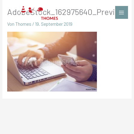
Zum
AdobeStock_162975640_Preview
Inhalt
springen
Von
Thomes
/
19. September 2019