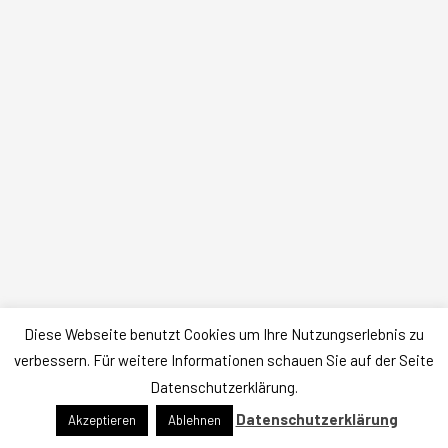
Diese Webseite benutzt Cookies um Ihre Nutzungserlebnis zu
Datenschutz
|
Impressum
verbessern. Für weitere Informationen schauen Sie auf der Seite
Copyright © 2026 Arbeitssicherheit Olaf THOMES
Datenschutzerklärung.
Präsentiert von
Astra-WordPress-Theme
Datenschutzerklärung
Akzeptieren
Ablehnen