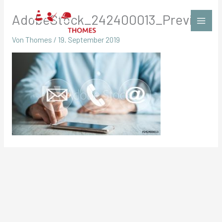
Zum
AdobeStock_242400013_Preview
Inhalt
springen
Von
Thomes
/
19. September 2019