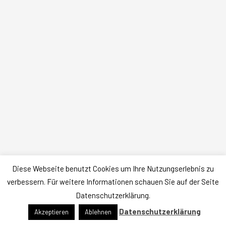
Diese Webseite benutzt Cookies um Ihre Nutzungserlebnis zu
Datenschutz
|
Impressum
verbessern. Für weitere Informationen schauen Sie auf der Seite
Copyright © 2026 Arbeitssicherheit Olaf THOMES
Datenschutzerklärung.
Präsentiert von
Astra-WordPress-Theme
Datenschutzerklärung
Akzeptieren
Ablehnen