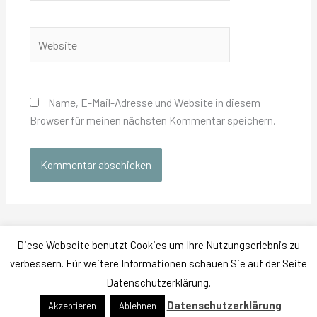
Adresse
Website
Name, E-Mail-Adresse und Website in diesem
Browser für meinen nächsten Kommentar speichern.
Diese Webseite benutzt Cookies um Ihre Nutzungserlebnis zu
Datenschutz
|
Impressum
verbessern. Für weitere Informationen schauen Sie auf der Seite
Copyright © 2026 Arbeitssicherheit Olaf THOMES
Datenschutzerklärung.
Präsentiert von
Astra-WordPress-Theme
Datenschutzerklärung
Akzeptieren
Ablehnen